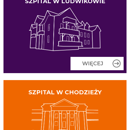
SZPITAL W LUDWIKOWIE
WIĘCEJ
SZPITAL W CHODZIEŻY