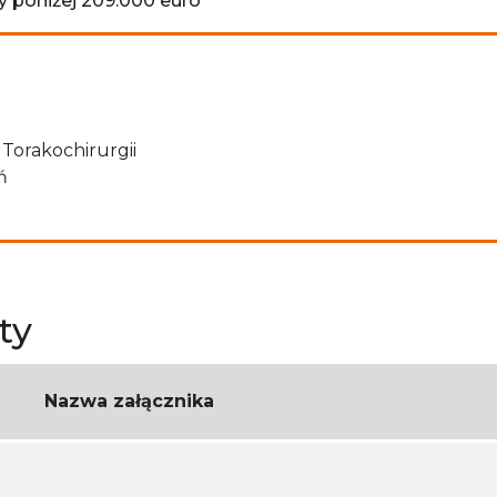
y poniżej 209.000 euro
Torakochirurgii
ń
ty
Nazwa załącznika