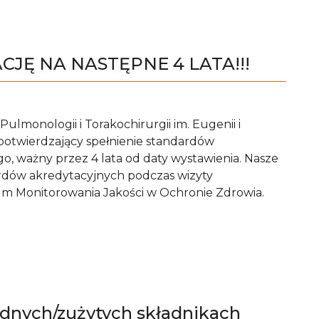
JĘ NA NASTĘPNE 4 LATA!!!
ulmonologii i Torakochirurgii im. Eugenii i
potwierdzający spełnienie standardów
o, ważny przez 4 lata od daty wystawienia. Nasze
rdów akredytacyjnych podczas wizyty
m Monitorowania Jakości w Ochronie Zdrowia.
ędnych/zużytych składnikach