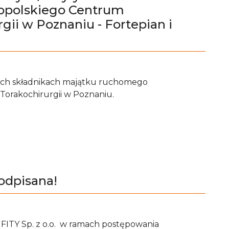
opolskiego Centrum
gii w Poznaniu - Fortepian i
ych składnikach majątku ruchomego
Torakochirurgii w Poznaniu.
odpisana!
ITY Sp. z o.o. w ramach postępowania