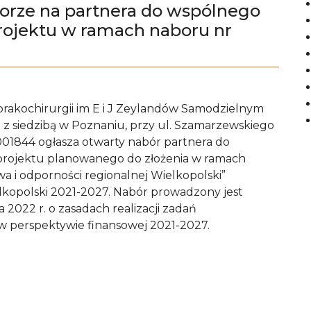
orze na partnera do wspólnego
projektu w ramach naboru nr
rakochirurgii im E i J Zeylandów Samodzielnym
z siedzibą w Poznaniu, przy ul. Szamarzewskiego
01844 ogłasza otwarty nabór partnera do
 projektu planowanego do złożenia w ramach
a i odporności regionalnej Wielkopolski”
kopolski 2021-2027. Nabór prowadzony jest
a 2022 r. o zasadach realizacji zadań
w perspektywie finansowej 2021-2027.