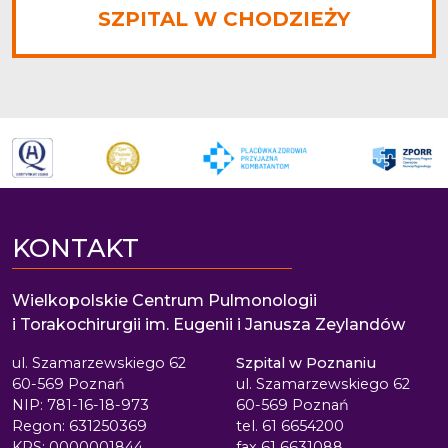
SZPITAL W CHODZIEŻY
KONTAKT
Wielkopolskie Centrum Pulmonologii
i Torakochirurgii im. Eugenii i Janusza Zeylandów
ul. Szamarzewskiego 62
Szpital w Poznaniu
60-569 Poznań
ul. Szamarzewskiego 62
NIP: 781-16-18-973
60-569 Poznań
Regon: 631250369
tel. 61 6654200
KRS: 0000001844
fax 61 6631088