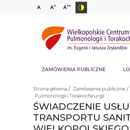
+
++
A
A
A
ZAMÓWIENIA PUBLICZNE
LO
Strona główna
Zamówienia publiczne
Pulmonologii i Torakochirurgii
ŚWIADCZENIE USŁU
TRANSPORTU SANI
WIELKOPOLSKIEGO