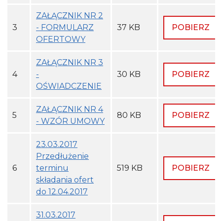
ZAŁĄCZNIK NR 2
3
- FORMULARZ
37 KB
POBIERZ
OFERTOWY
ZAŁĄCZNIK NR 3
4
-
30 KB
POBIERZ
OŚWIADCZENIE
ZAŁĄCZNIK NR 4
5
80 KB
POBIERZ
- WZÓR UMOWY
23.03.2017
Przedłużenie
6
terminu
519 KB
POBIERZ
składania ofert
do 12.04.2017
31.03.2017