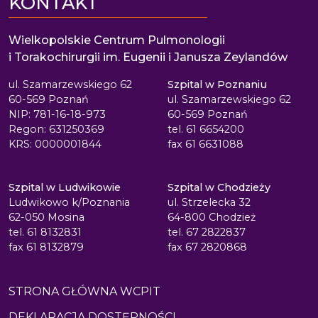
KONTAKT
Wielkopolskie Centrum Pulmonologii
i Torakochirurgii im. Eugenii i Janusza Zeylandów
ul. Szamarzewskiego 62
Szpital w Poznaniu
60-569 Poznań
ul. Szamarzewskiego 62
NIP: 781-16-18-973
60-569 Poznań
Regon: 631250369
tel. 61 6654200
KRS: 0000001844
fax 61 6631088
Szpital w Ludwikowie
Szpital w Chodzieży
Ludwikowo k/Poznania
ul. Strzelecka 32
62-050 Mosina
64-800 Chodzież
tel. 61 8132831
tel. 67 2822837
fax 61 8132879
fax 67 2820868
STRONA GŁÓWNA WCPIT
DEKLARACJA DOSTĘPNOŚCI