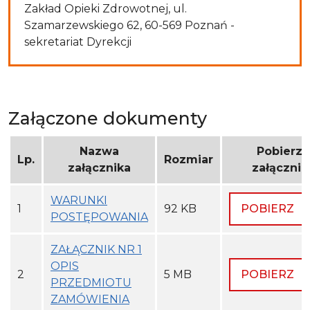
Zakład Opieki Zdrowotnej, ul.
Szamarzewskiego 62, 60-569 Poznań -
sekretariat Dyrekcji
Załączone dokumenty
Nazwa
Pobierz
Lp.
Rozmiar
załącznika
załącznik
WARUNKI
1
92 KB
POBIERZ
POSTĘPOWANIA
ZAŁĄCZNIK NR 1
OPIS
2
5 MB
POBIERZ
PRZEDMIOTU
ZAMÓWIENIA