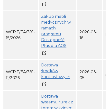
Zakup mebli
medycznych w
ramach
WCPiT/EA/381-
2026-03-
programu
h
15/2026
16
Dostępność
Plus dla AOS
Dostawa
środków
WCPiT/EA/381-
2026-03-
e
kontrastowych
11/2026
05
Dostawa
systemu rurek z
torem wizyjnym