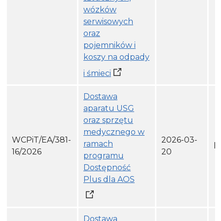
wózków
serwisowych
oraz
pojemników i
koszy na odpady
i śmieci
Dostawa
aparatu USG
oraz sprzętu
medycznego w
WCPiT/EA/381-
2026-03-
ramach
h
16/2026
20
programu
Dostępność
Plus dla AOS
Dostawa