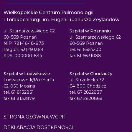
Wielkopolskie Centrum Pulmonologii
i Torakochirurgii im. Eugenii i Janusza Zeylandów
ul. Szamarzewskiego 62
Szpital w Poznaniu
60-569 Poznań
ul. Szamarzewskiego 62
NIP: 781-16-18-973
60-569 Poznań
Regon: 631250369
tel. 61 6654200
KRS: 0000001844
fax 61 6631088
Szpital w Ludwikowie
Szpital w Chodzieży
Ludwikowo k/Poznania
ul. Strzelecka 32
62-050 Mosina
64-800 Chodzież
tel. 61 8132831
tel. 67 2822837
fax 61 8132879
fax 67 2820868
STRONA GŁÓWNA WCPIT
DEKLARACJA DOSTĘPNOŚCI