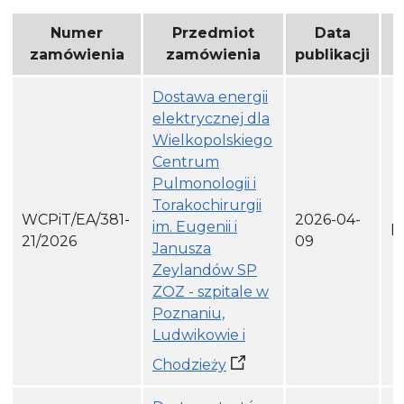
Lista zamówień
Numer
Przedmiot
Data
zamówienia
zamówienia
publikacji
Dostawa energii
elektrycznej dla
Wielkopolskiego
Centrum
Pulmonologii i
Torakochirurgii
WCPiT/EA/381-
2026-04-
im. Eugenii i
h
21/2026
09
Janusza
Zeylandów SP
ZOZ - szpitale w
Poznaniu,
Ludwikowie i
Chodzieży