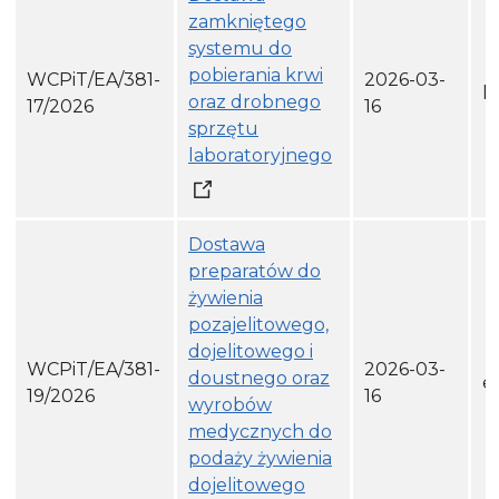
zamkniętego
systemu do
pobierania krwi
WCPiT/EA/381-
2026-03-
h
oraz drobnego
17/2026
16
sprzętu
laboratoryjnego
Dostawa
preparatów do
żywienia
pozajelitowego,
dojelitowego i
WCPiT/EA/381-
2026-03-
doustnego oraz
e
19/2026
16
wyrobów
medycznych do
podaży żywienia
dojelitowego