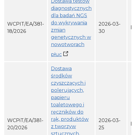
Dostawa testów
diagnostycznych
dla badań NGS
do wykrywania
WCPIT/EA/381-
2026-03-
h
zmian
18/2026
30
genetycznych w
nowotworach
płuc
Dostawa
środków
czyszczących i
polerujących,
papieru
toaletowego i
ręczników do
rąk, produktów
WCPiT/EA/381-
2026-03-
h
z tworzyw
20/2026
25
sztucznych,