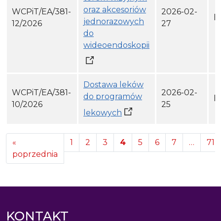
oraz akcesoriów
WCPiT/EA/381-
2026-02-
h
jednorazowych
12/2026
27
do
wideoendoskopii
Dostawa leków
WCPiT/EA/381-
2026-02-
do programów
h
10/2026
25
lekowych
«
1
2
3
4
5
6
7
…
71
poprzednia
KONTAKT