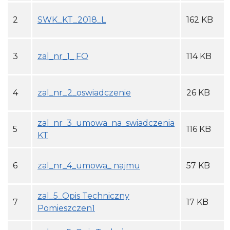
2
SWK_KT_2018_L
162 KB
3
zal_nr_1_ FO
114 KB
4
zal_nr_2_oswiadczenie
26 KB
zal_nr_3_umowa_na_swiadczenia
5
116 KB
KT
6
zal_nr_4_umowa_ najmu
57 KB
zal_5_Opis Techniczny
7
17 KB
Pomieszczen1