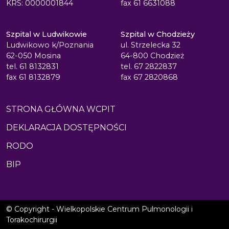
KRS: 0000001844
fax 61 6631088
Szpital w Ludwikowie
Szpital w Chodzieży
Ludwikowo k/Poznania
ul. Strzelecka 32
62-050 Mosina
64-800 Chodzież
tel. 61 8132831
tel. 67 2822837
fax 61 8132879
fax 67 2820868
STRONA GŁÓWNA WCPIT
DEKLARACJA DOSTĘPNOŚCI
RODO
BIP
© Copyright - Wielkopolskie Centrum Pulmonologii i
Torakochirurgii