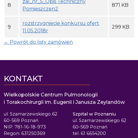
zal_nr_5_Opis Techniczny
8
871 KB
Pomieszczen2
rozstrzygniecie konkursu ofert
9
299 KB
11.05.2018r
← Powrót do listy zamówień
KONTAKT
Wielkopolskie Centrum Pulmonologii
i Torakochirurgii im. Eugenii i Janusza Zeylandów
ul. Szamarzewskiego 62
Szpital w Poznaniu
60-569 Poznań
ul. Szamarzewskiego 62
NIP: 781-16-18-973
60-569 Poznań
Regon: 631250369
tel. 61 6654200