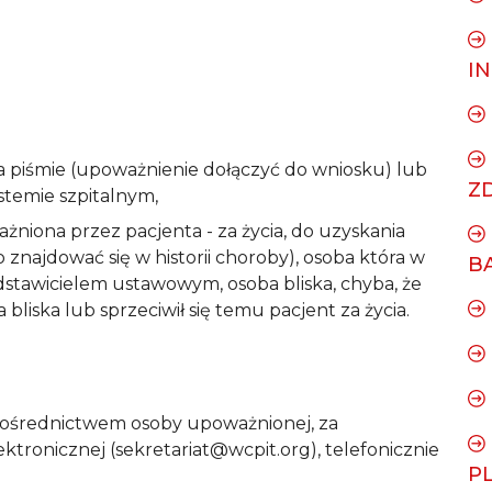
I
 piśmie (upoważnienie dołączyć do wniosku) lub
Z
stemie szpitalnym,
ażniona przez pacjenta - za życia, do uzyskania
najdować się w historii choroby), osoba która w
B
edstawicielem ustawowym, osoba bliska, chyba, że
 bliska lub sprzeciwił się temu pacjent za życia.
 pośrednictwem osoby upoważnionej, za
ktronicznej (sekretariat@wcpit.org), telefonicznie
P