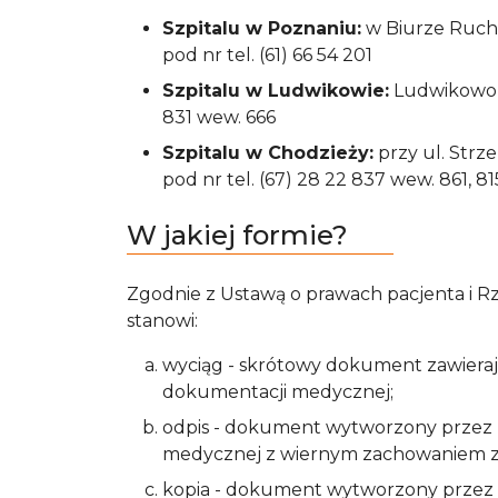
Szpitalu w Poznaniu:
w Biurze Ruchu
pod nr tel. (61) 66 54 201
Szpitalu w Ludwikowie:
Ludwikowo k
831 wew. 666
Szpitalu w Chodzieży:
przy ul. Strz
pod nr tel. (67) 28 22 837 wew. 861, 81
W jakiej formie?
Zgodnie z Ustawą o prawach pacjenta i
stanowi:
wyciąg - skrótowy dokument zawieraj
dokumentacji medycznej;
odpis - dokument wytworzony przez p
medycznej z wiernym zachowaniem zgo
kopia - dokument wytworzony przez