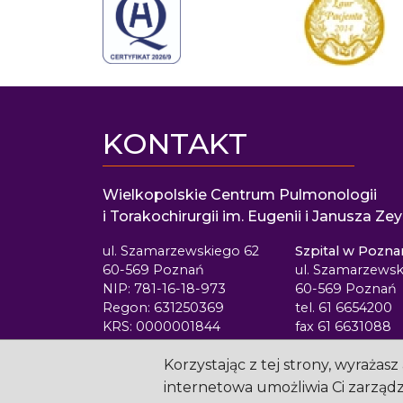
KONTAKT
Wielkopolskie Centrum Pulmonologii
i Torakochirurgii im. Eugenii i Janusza Z
ul. Szamarzewskiego 62
Szpital w Pozna
60-569 Poznań
ul. Szamarzewsk
NIP: 781-16-18-973
60-569 Poznań
Regon: 631250369
tel. 61 6654200
KRS: 0000001844
fax 61 6631088
Korzystając z tej strony, wyraża
internetowa umożliwia Ci zarządza