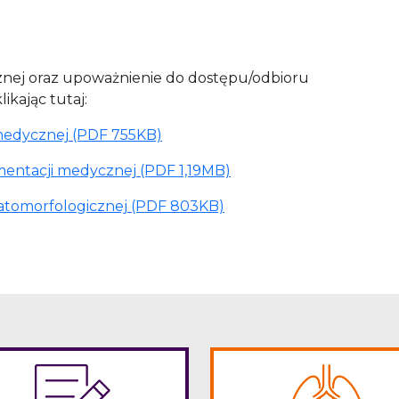
nej oraz upoważnienie do dostępu/odbioru
kając tutaj:
medycznej (PDF 755KB)
entacji medycznej (PDF 1,19MB)
atomorfologicznej (PDF 803KB)