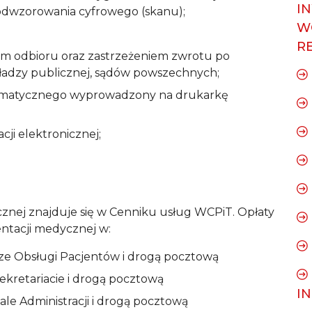
I
 odwzorowania cyfrowego (skanu);
W
R
em odbioru oraz zastrzeżeniem zwrotu po
ładzy publicznej, sądów powszechnych;
rmatycznego wyprowadzony na drukarkę
i elektronicznej;
znej znajduje się w Cenniku usług WCPiT. Opłaty
tacji medycznej w:
rze Obsługi Pacjentów i drogą pocztową
ekretariacie i drogą pocztową
I
ale Administracji i drogą pocztową