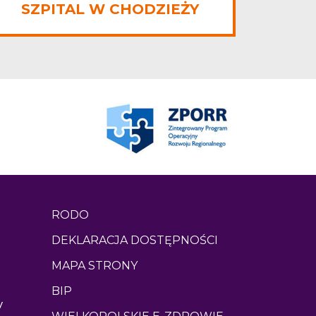
SZPITAL W CHODZIEŻY
RODO
DEKLARACJA DOSTĘPNOŚCI
MAPA STRONY
BIP
y