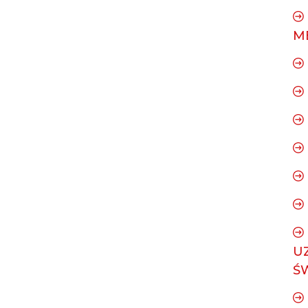
M
U
Ś