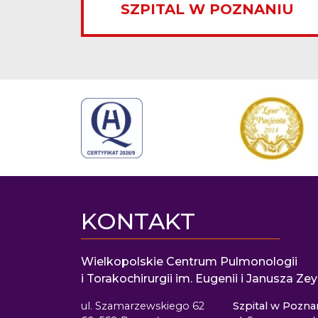
SZPITAL W POZNANIU
KONTAKT
Wielkopolskie Centrum Pulmonologii
i Torakochirurgii im. Eugenii i Janusza Z
ul. Szamarzewskiego 62
Szpital w Pozna