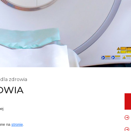
 dla zdrowia
OWIA
nej
ępne na
stronie
.