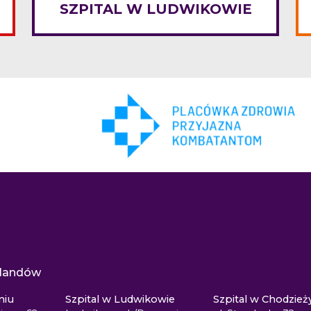
SZPITAL W LUDWIKOWIE
eylandów
niu
Szpital w Ludwikowie
Szpital w Chodzież