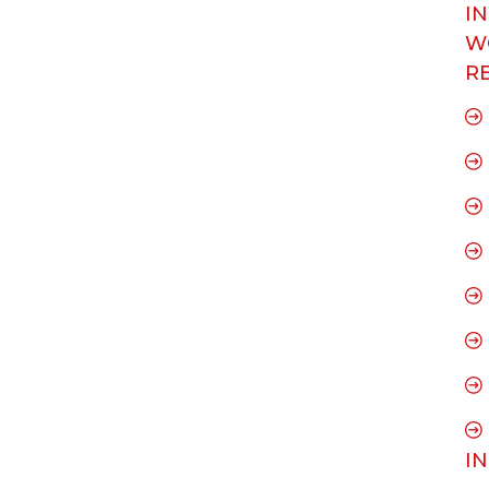
I
W
R
I