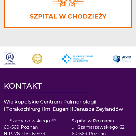
SZPITAL W CHODZIEŻY
KONTAKT
Wielkopolskie Centrum Pulmonologii
i Torakochirurgii im. Eugenii i Janusza Zeylandów
ul. Szamarzewskiego 62
Szpital w Poznaniu
60-569 Poznań
ul. Szamarzewskiego 62
NIP: 781-16-18-973
60-569 Poznań