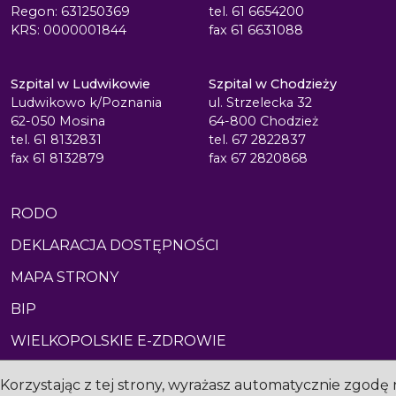
Regon: 631250369
tel. 61 6654200
KRS: 0000001844
fax 61 6631088
Szpital w Ludwikowie
Szpital w Chodzieży
Ludwikowo k/Poznania
ul. Strzelecka 32
62-050 Mosina
64-800 Chodzież
tel. 61 8132831
tel. 67 2822837
fax 61 8132879
fax 67 2820868
RODO
DEKLARACJA DOSTĘPNOŚCI
MAPA STRONY
BIP
WIELKOPOLSKIE E-ZDROWIE
Korzystając z tej strony, wyrażasz automatycznie zgodę 