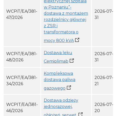
elektrycznej szpitala
w Poznaniu”-
WCPiT/EA/381-
2026-07-
dostawa z montażem
47/2026
31
rozdzielnicy głównej
z ZSR i
transformatora o
mocy 800 kVA
Dostawa leku
WCPiT/EA/381-
2026-07-
48/2026
31
Cemiplimab
Kompleksowa
WCPiT/EA/381-
2026-07-
dostawa paliwa
34/2026
21
gazowego
Dostawa odzieży
WCPIT/EA/381-
2026-07-
jednorazowej,
46/2026
20
obłożeń, serwet.