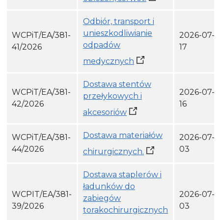
Odbiór, transport i
unieszkodliwianie
WCPiT/EA/381-
2026-07-
odpadów
41/2026
17
medycznych
Dostawa stentów
WCPiT/EA/381-
2026-07-
przełykowych i
42/2026
16
akcesoriów
Dostawa materiałów
WCPiT/EA/381-
2026-07-
44/2026
03
chirurgicznych.
Dostawa staplerów i
ładunków do
WCPIT/EA/381-
2026-07-
zabiegów
39/2026
03
torakochirurgicznych