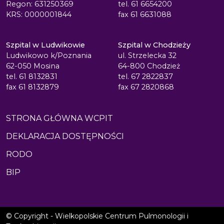
Regon: 631250369
tel. 61 6654200
KRS: 0000001844
fax 61 6631088
Szpital w Ludwikowie
Szpital w Chodzieży
Ludwikowo k/Poznania
ul. Strzelecka 32
62-050 Mosina
64-800 Chodzież
tel. 61 8132831
tel. 67 2822837
fax 61 8132879
fax 67 2820868
STRONA GŁÓWNA WCPIT
DEKLARACJA DOSTĘPNOŚCI
RODO
BIP
© Copyright - Wielkopolskie Centrum Pulmonologii i