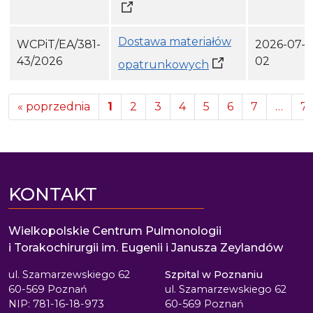
Dostawa materiałów
WCPiT/EA/381-
2026-07-
43/2026
02
opatrunkowych
«
poprzednia
1
2
3
4
5
6
7
…
71
KONTAKT
Wielkopolskie Centrum Pulmonologii
i Torakochirurgii im. Eugenii i Janusza Zeylandów
ul. Szamarzewskiego 62
Szpital w Poznaniu
60-569 Poznań
ul. Szamarzewskiego 62
NIP: 781-16-18-973
60-569 Poznań